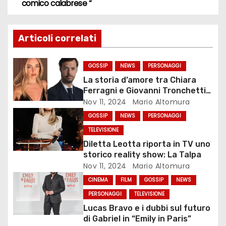
a
comico calabrese “
v
Articoli correlati
i
g
GOSSIP
NEWS
PERSONAGGI
La storia d’amore tra Chiara
a
Ferragni e Giovanni Tronchetti
Provera
Nov 11, 2024
Mario Altomura
z
GOSSIP
NEWS
PERSONAGGI
i
TELEVISIONE
Diletta Leotta riporta in TV uno
o
storico reality show: La Talpa
Nov 11, 2024
Mario Altomura
n
CINEMA
FILM
GOSSIP
NEWS
e
PERSONAGGI
TELEVISIONE
Lucas Bravo e i dubbi sul futuro
a
di Gabriel in “Emily in Paris”