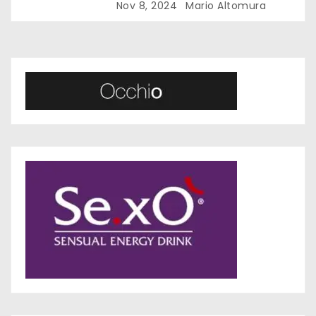
Nov 8, 2024
Mario Altomura
r
t
i
c
o
l
i