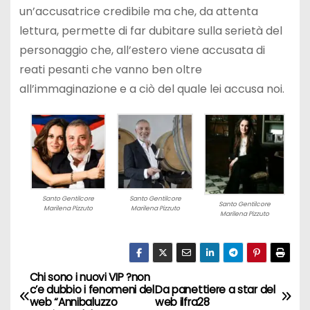
un’accusatrice credibile ma che, da attenta
lettura, permette di far dubitare sulla serietà del
personaggio che, all’estero viene accusata di
reati pesanti che vanno ben oltre
all’immaginazione e a ciò del quale lei accusa noi.
Santo Gentilcore
Santo Gentilcore
Santo Gentilcore
Marilena Pizzuto
Marilena Pizzuto
Marilena Pizzuto
Chi sono i nuovi VIP ?non
N
c’e dubbio i fenomeni del
Da panettiere a star del
web “Annibaluzzo
web ilfra28