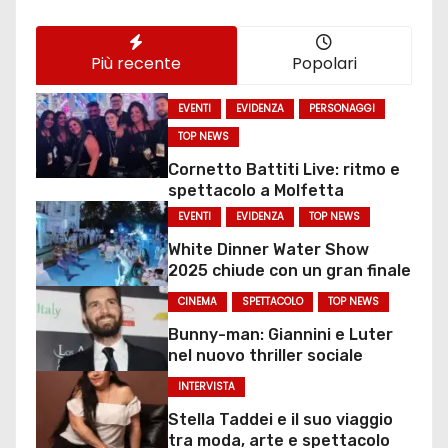
Più recente
Popolari
EVENTI
EVIDENZA
PERSONAGGI
TOP NEWS
Cornetto Battiti Live: ritmo e
spettacolo a Molfetta
EVENTI
EVIDENZA
TOP NEWS
White Dinner Water Show
2025 chiude con un gran finale
CINEMA
SPETTACOLO
TOP NEWS
Bunny-man: Giannini e Luter
nel nuovo thriller sociale
INTERVISTA
Stella Taddei e il suo viaggio
tra moda, arte e spettacolo