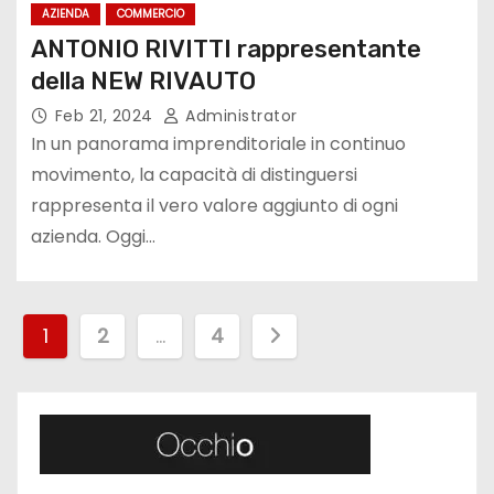
AZIENDA
COMMERCIO
ANTONIO RIVITTI rappresentante
della NEW RIVAUTO
Feb 21, 2024
Administrator
In un panorama imprenditoriale in continuo
movimento, la capacità di distinguersi
rappresenta il vero valore aggiunto di ogni
azienda. Oggi…
P
1
2
…
4
a
g
i