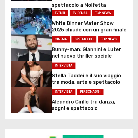
spettacolo a Molfetta
EVENTI
EVIDENZA
TOP NEWS
White Dinner Water Show
2025 chiude con un gran finale
CINEMA
SPETTACOLO
TOP NEWS
Bunny-man: Giannini e Luter
nel nuovo thriller sociale
INTERVISTA
Stella Taddei e il suo viaggio
tra moda, arte e spettacolo
INTERVISTA
PERSONAGGI
Aleandro Cirillo tra danza,
sogni e spettacolo