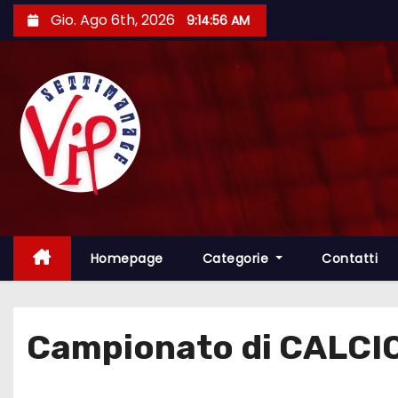
S
Gio. Ago 6th, 2026
9:14:57 AM
a
l
t
a
a
l
c
o
n
t
Homepage
Categorie
Contatti
e
n
u
Campionato di CALCIO
t
o