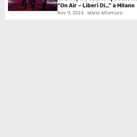
o
“On Air – Liberi Di…” a Milano
Nov 11, 2024
Mario Altomura
n
e
a
r
t
i
c
o
l
i