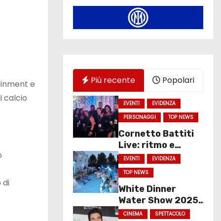
Più recente
Popolari
tainment e
i calcio
EVENTI
EVIDENZA
PERSONAGGI
TOP NEWS
Cornetto Battiti
Live: ritmo e
o
spettacolo a
EVENTI
EVIDENZA
Molfetta
TOP NEWS
 di
White Dinner
Water Show 2025
chiude con un
CINEMA
SPETTACOLO