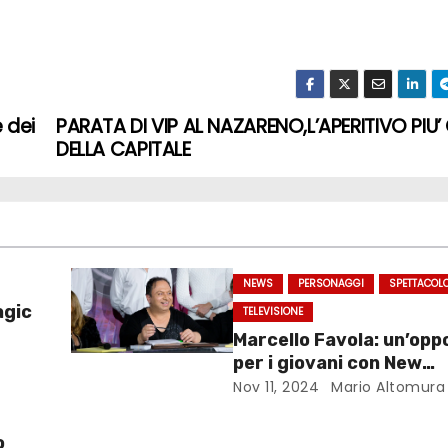
e dei
PARATA DI VIP AL NAZARENO,L’APERITIVO PIU
DELLA CAPITALE
NEWS
PERSONAGGI
SPETTACOL
agic
TELEVISIONE
Marcello Favola: un’opp
per i giovani con New
Generations
Nov 11, 2024
Mario Altomura
o