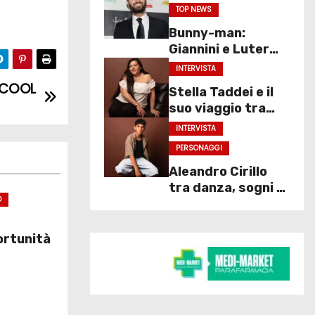
gran finale
TOP NEWS
Bunny-man:
Giannini e Luter
nel nuovo thriller
INTERVISTA
sociale
’ COOL
Stella Taddei e il
suo viaggio tra
moda, arte e
INTERVISTA
spettacolo
PERSONAGGI
Aleandro Cirillo
tra danza, sogni e
O
spettacolo
ortunità