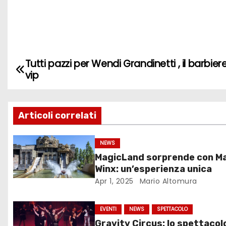
Tutti pazzi per Wendi Grandinetti , il barbier
N
vip
a
v
Articoli correlati
i
NEWS
g
MagicLand sorprende con M
Winx: un’esperienza unica
a
Apr 1, 2025
Mario Altomura
z
EVENTI
NEWS
SPETTACOLO
i
Gravity Circus: lo spettacol