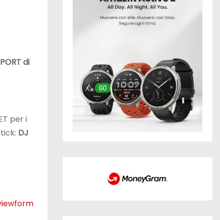
SPORT di
T per i
tick:
DJ
viewform