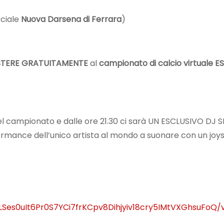
ciale
Nuova Darsena di Ferrara
)
STERE GRATUITAMENTE
al
campionato di calcio virtuale E
l campionato e dalle ore 21.30 ci sarà UN ESCLUSIVO DJ SE
formance dell’unico artista al mondo a suonare con un joys
LSes0uIt6Pr0S7YCi7frKCpv8Dihjyiv18cry5IMtVXGhsuFoQ/