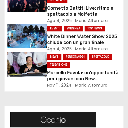
TOP NEWS
a
Cornetto Battiti Live: ritmo e
spettacolo a Molfetta
z
Ago 4, 2025
Mario Altomura
EVENTI
EVIDENZA
TOP NEWS
i
White Dinner Water Show 2025
chiude con un gran finale
o
Ago 4, 2025
Mario Altomura
n
NEWS
PERSONAGGI
SPETTACOLO
TELEVISIONE
e
Marcello Favola: un’opportunità
per i giovani con New
a
Generations
Nov 11, 2024
Mario Altomura
r
t
i