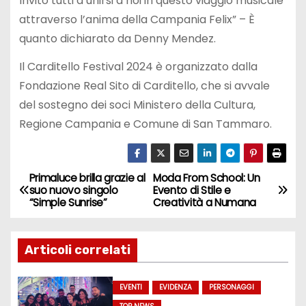
Invito tutti a unirsi a noi in questo viaggio musicale
attraverso l’anima della Campania Felix” – È
quanto dichiarato da Denny Mendez.
Il Carditello Festival 2024 è organizzato dalla
Fondazione Real Sito di Carditello, che si avvale
del sostegno dei soci Ministero della Cultura,
Regione Campania e Comune di San Tammaro.
Primaluce brilla grazie al
Moda From School: Un
N
suo nuovo singolo
Evento di Stile e
“Simple Sunrise”
Creatività a Numana
a
v
Articoli correlati
i
EVENTI
EVIDENZA
PERSONAGGI
g