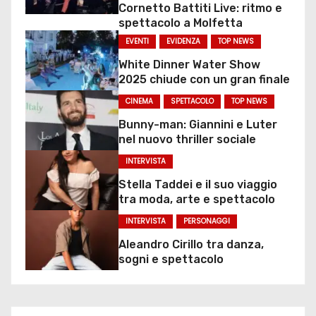
Cornetto Battiti Live: ritmo e
spettacolo a Molfetta
EVENTI
EVIDENZA
TOP NEWS
White Dinner Water Show
2025 chiude con un gran finale
CINEMA
SPETTACOLO
TOP NEWS
Bunny-man: Giannini e Luter
nel nuovo thriller sociale
INTERVISTA
Stella Taddei e il suo viaggio
tra moda, arte e spettacolo
INTERVISTA
PERSONAGGI
Aleandro Cirillo tra danza,
sogni e spettacolo