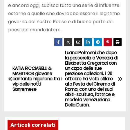
e ancora oggi, subisca tutta una serie di influenze
esterne a quello che dovrebbe essere il legittimo
governo del nostro Paese e di buona parte dei
paesi del mondo intero.
Luana Polimeni che dopo
N
la passerella a Venezia di
Elisabetta Gregoraci con
a
KATIA RICCIARELLI &
un capo delle sue
MAESTROS giovane
preziose collezioni, il 26
v
cantante nigeriano tra i
ottobre ha visto sfilare
vip delle notti
alla Festa del Cinema di
Sanremese
Roma, con uno dei suoi
i
abiti-scultura, l’attrice e
modella venezuelana
g
Delia Duran.
a
Articoli correlati
z