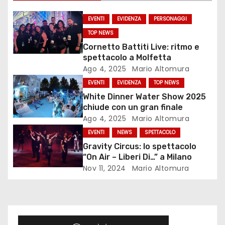
i
EVENTI
EVIDENZA
PERSONAGGI
TOP NEWS
o
Cornetto Battiti Live: ritmo e
n
spettacolo a Molfetta
Ago 4, 2025
Mario Altomura
e
EVENTI
EVIDENZA
TOP NEWS
White Dinner Water Show 2025
a
chiude con un gran finale
Ago 4, 2025
Mario Altomura
r
EVENTI
NEWS
SPETTACOLO
t
Gravity Circus: lo spettacolo
“On Air – Liberi Di…” a Milano
i
Nov 11, 2024
Mario Altomura
c
o