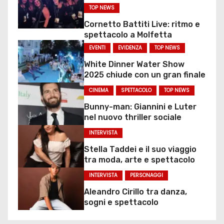
TOP NEWS
Cornetto Battiti Live: ritmo e
spettacolo a Molfetta
EVENTI
EVIDENZA
TOP NEWS
White Dinner Water Show
2025 chiude con un gran finale
CINEMA
SPETTACOLO
TOP NEWS
Bunny-man: Giannini e Luter
nel nuovo thriller sociale
INTERVISTA
Stella Taddei e il suo viaggio
tra moda, arte e spettacolo
INTERVISTA
PERSONAGGI
Aleandro Cirillo tra danza,
sogni e spettacolo