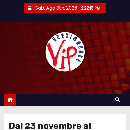
S
Sab. Ago 8th, 2026
2:22:18 PM
a
l
t
a
a
l
c
o
n
t
e
n
u
t
Dal 23 novembre al
o