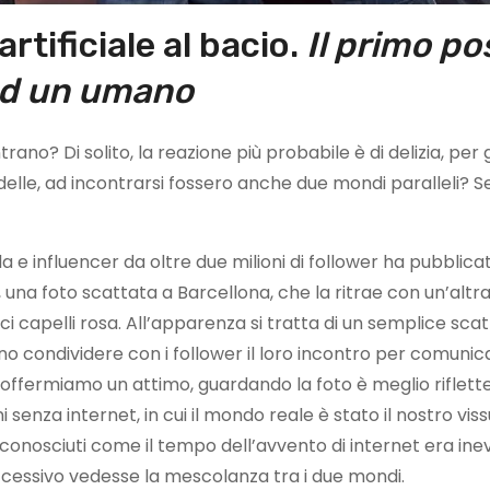
artificiale al bacio.
Il primo po
 ed un umano
o? Di solito, la reazione più probabile è di delizia, per gl
elle, ad incontrarsi fossero anche due mondi paralleli? 
 e influencer da oltre due milioni di follower ha pubblicat
, una foto scattata a Barcellona, che la ritrae con un’altr
ici capelli rosa. All’apparenza si tratta di un semplice sca
o condividere con i follower il loro incontro per comunica
soffermiamo un attimo, guardando la foto è meglio riflette
 senza internet, in cui il mondo reale è stato il nostro viss
 conosciuti come il tempo dell’avvento di internet era inev
ccessivo vedesse la mescolanza tra i due mondi.