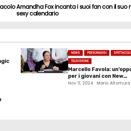
tacolo
Amandha Fox incanta i suoi fan con il suo
sexy calendario
NEWS
PERSONAGGI
SPETTACOL
agic
TELEVISIONE
Marcello Favola: un’opp
per i giovani con New
Generations
Nov 11, 2024
Mario Altomura
o