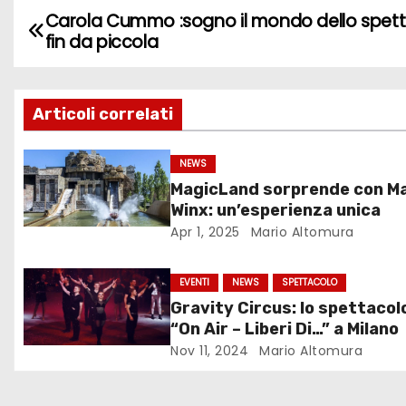
Carola Cummo :sogno il mondo dello spet
N
fin da piccola
a
v
Articoli correlati
i
NEWS
g
MagicLand sorprende con M
Winx: un’esperienza unica
a
Apr 1, 2025
Mario Altomura
z
EVENTI
NEWS
SPETTACOLO
i
Gravity Circus: lo spettacol
o
“On Air – Liberi Di…” a Milano
Nov 11, 2024
Mario Altomura
n