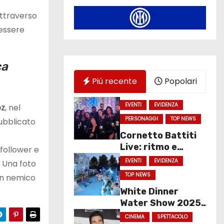
attraverso
 essere
ca
Più recente
Popolari
EVENTI
EVIDENZA
ez
, nel
PERSONAGGI
TOP NEWS
pubblicato
Cornetto Battiti
Live: ritmo e
 follower e
spettacolo a
EVENTI
EVIDENZA
. Una foto
Molfetta
TOP NEWS
un nemico
White Dinner
Water Show 2025
chiude con un
CINEMA
SPETTACOLO