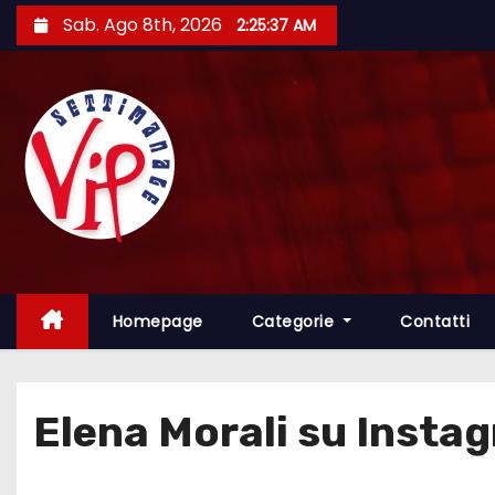
S
Sab. Ago 8th, 2026
2:25:38 AM
a
l
t
a
a
l
c
o
n
t
Homepage
Categorie
Contatti
e
n
u
Elena Morali su Instagr
t
o