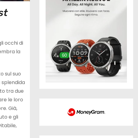
st
i occhi di
Sembra la
o sul suo
a splendida
tto tra due
re le loro
re. Già,
uto e gli
itabile,