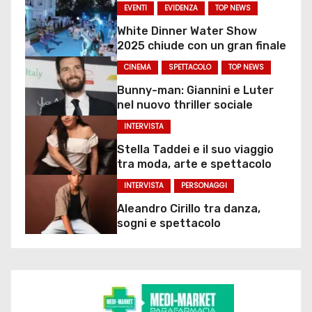
EVENTI
EVIDENZA
TOP NEWS
White Dinner Water Show
2025 chiude con un gran finale
CINEMA
SPETTACOLO
TOP NEWS
Bunny-man: Giannini e Luter
nel nuovo thriller sociale
INTERVISTA
Stella Taddei e il suo viaggio
tra moda, arte e spettacolo
INTERVISTA
PERSONAGGI
Aleandro Cirillo tra danza,
sogni e spettacolo