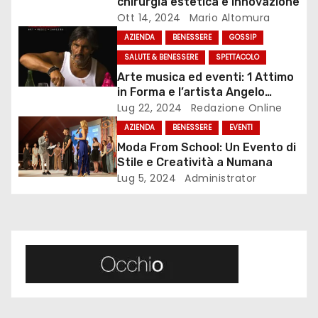
chirurgia estetica e innovazione
Ott 14, 2024
Mario Altomura
i
AZIENDA
BENESSERE
GOSSIP
o
SALUTE & BENESSERE
SPETTACOLO
Arte musica ed eventi: 1 Attimo
n
in Forma e l’artista Angelo
Accardi presentano nuove date
Lug 22, 2024
Redazione Online
e
della “Grande Bellezza”
AZIENDA
BENESSERE
EVENTI
a
Moda From School: Un Evento di
Stile e Creatività a Numana
r
Lug 5, 2024
Administrator
t
i
c
o