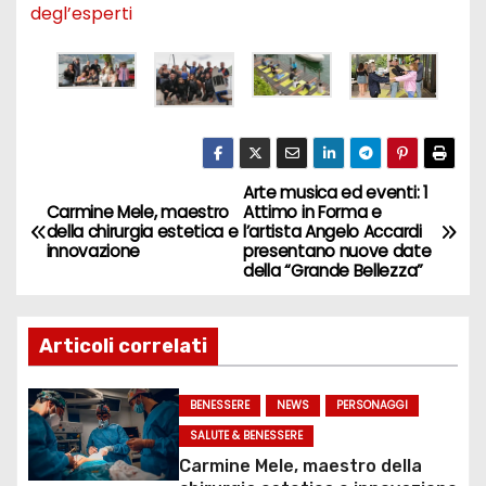
degl’esperti
Arte musica ed eventi: 1
N
Carmine Mele, maestro
Attimo in Forma e
della chirurgia estetica e
l’artista Angelo Accardi
a
innovazione
presentano nuove date
della “Grande Bellezza”
v
i
Articoli correlati
g
BENESSERE
NEWS
PERSONAGGI
a
SALUTE & BENESSERE
Carmine Mele, maestro della
z