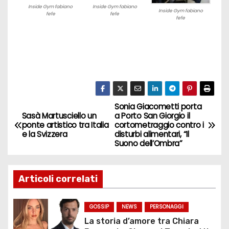
Inside Gym fabiano
Inside Gym fabiano
Inside Gym fabiano
fefe
fefe
fefe
Sonia Giacometti porta
N
Sasà Martusciello un
a Porto San Giorgio il
ponte artistico tra Italia
cortometraggio contro i
a
e la Svizzera
disturbi alimentari, “Il
Suono dell’Ombra”
v
i
Articoli correlati
g
GOSSIP
NEWS
PERSONAGGI
a
La storia d’amore tra Chiara