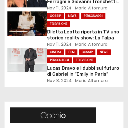
Ferragni e Giovanni Tronchetti
z
Provera
Nov 11, 2024
Mario Altomura
i
GOSSIP
NEWS
PERSONAGGI
TELEVISIONE
o
Diletta Leotta riporta in TV uno
storico reality show: La Talpa
n
Nov 11, 2024
Mario Altomura
e
CINEMA
FILM
GOSSIP
NEWS
PERSONAGGI
TELEVISIONE
a
Lucas Bravo e i dubbi sul futuro
di Gabriel in “Emily in Paris”
r
Nov 8, 2024
Mario Altomura
t
i
c
o