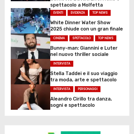
spettacolo a Molfetta
EVENTI
EVIDENZA
TOP NEWS
White Dinner Water Show
2025 chiude con un gran finale
CINEMA
SPETTACOLO
TOP NEWS
Bunny-man: Giannini e Luter
nel nuovo thriller sociale
INTERVISTA
Stella Taddei e il suo viaggio
tra moda, arte e spettacolo
INTERVISTA
PERSONAGGI
Aleandro Cirillo tra danza,
sogni e spettacolo