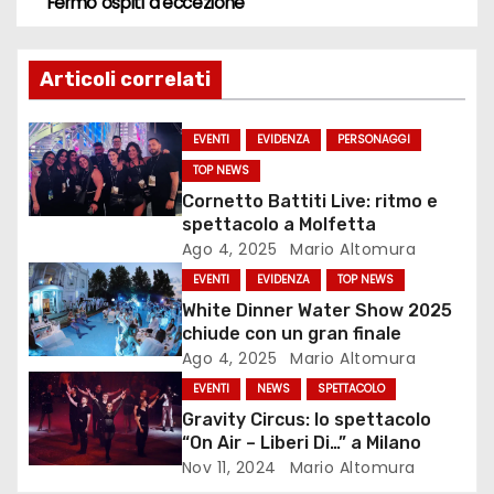
v
Fermo ospiti d’eccezione
i
Articoli correlati
g
a
EVENTI
EVIDENZA
PERSONAGGI
TOP NEWS
z
Cornetto Battiti Live: ritmo e
spettacolo a Molfetta
i
Ago 4, 2025
Mario Altomura
o
EVENTI
EVIDENZA
TOP NEWS
White Dinner Water Show 2025
n
chiude con un gran finale
Ago 4, 2025
Mario Altomura
e
EVENTI
NEWS
SPETTACOLO
a
Gravity Circus: lo spettacolo
“On Air – Liberi Di…” a Milano
r
Nov 11, 2024
Mario Altomura