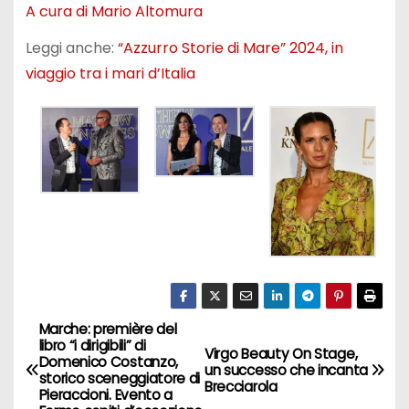
A cura di Mario Altomura
Leggi anche:
“Azzurro Storie di Mare” 2024, in
viaggio tra i mari d’Italia
Marche: première del
N
libro “i dirigibili” di
Virgo Beauty On Stage,
Domenico Costanzo,
a
un successo che incanta
storico sceneggiatore di
Brecciarola
Pieraccioni. Evento a