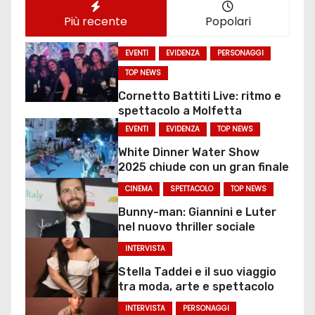
Più recente
Popolari
EVENTI
EVIDENZA
PERSONAGGI
TOP NEWS
Cornetto Battiti Live: ritmo e
spettacolo a Molfetta
EVENTI
EVIDENZA
TOP NEWS
White Dinner Water Show
2025 chiude con un gran finale
CINEMA
SPETTACOLO
TOP NEWS
Bunny-man: Giannini e Luter
nel nuovo thriller sociale
INTERVISTA
Stella Taddei e il suo viaggio
tra moda, arte e spettacolo
INTERVISTA
PERSONAGGI