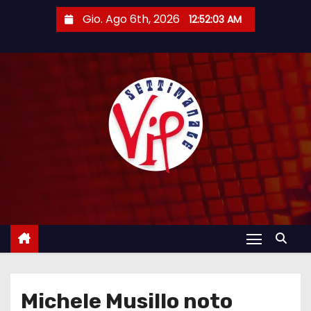
S
Gio. Ago 6th, 2026
12:52:04 AM
a
l
t
a
a
l
c
o
n
t
e
n
u
t
Michele Musillo noto
o