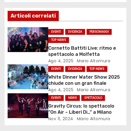
i
g
Articoli correlati
a
EVENTI
EVIDENZA
PERSONAGGI
z
TOP NEWS
Cornetto Battiti Live: ritmo e
i
spettacolo a Molfetta
Ago 4, 2025
Mario Altomura
o
EVENTI
EVIDENZA
TOP NEWS
n
White Dinner Water Show 2025
chiude con un gran finale
e
Ago 4, 2025
Mario Altomura
EVENTI
NEWS
SPETTACOLO
a
Gravity Circus: lo spettacolo
r
“On Air – Liberi Di…” a Milano
Nov 11, 2024
Mario Altomura
t