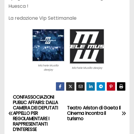
Huesca !
La redazione Vip Settimanale
Michele Musillo
Michele Musillo deejay
deejay
CONFASSOCIAZIONI
N
PUBLIC AFFAIRS: DALLA
CAMERA DEI DEPUTATI
Teatro Ariston di Gaeta Il
a
APPELLO PER
Cinema incontra il
REGOLAMENTARE I
turismo
v
RAPPRESENTANTI
D’INTERESSE