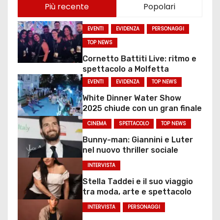
Più recente
Popolari
EVENTI
EVIDENZA
PERSONAGGI
TOP NEWS
Cornetto Battiti Live: ritmo e
spettacolo a Molfetta
EVENTI
EVIDENZA
TOP NEWS
White Dinner Water Show
2025 chiude con un gran finale
CINEMA
SPETTACOLO
TOP NEWS
Bunny-man: Giannini e Luter
nel nuovo thriller sociale
INTERVISTA
Stella Taddei e il suo viaggio
tra moda, arte e spettacolo
INTERVISTA
PERSONAGGI