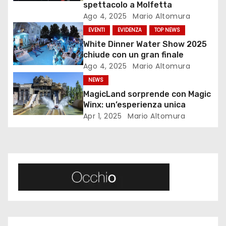
z
spettacolo a Molfetta
Ago 4, 2025
Mario Altomura
i
EVENTI
EVIDENZA
TOP NEWS
White Dinner Water Show 2025
o
chiude con un gran finale
Ago 4, 2025
Mario Altomura
n
NEWS
e
MagicLand sorprende con Magic
Winx: un’esperienza unica
a
Apr 1, 2025
Mario Altomura
r
t
i
c
o