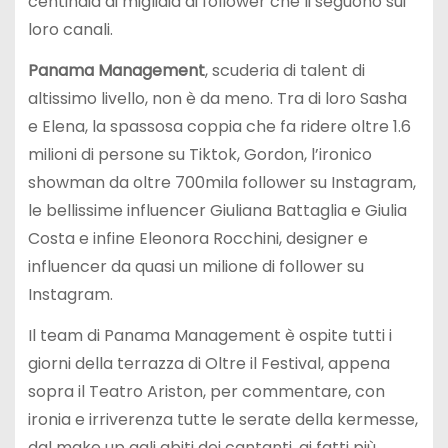
centinaia di migliaia di follower che li seguono sui
loro canali.
Panama Management
, scuderia di talent di
altissimo livello, non è da meno. Tra di loro Sasha
e Elena, la spassosa coppia che fa ridere oltre 1.6
milioni di persone su Tiktok, Gordon, l’ironico
showman da oltre 700mila follower su Instagram,
le bellissime influencer Giuliana Battaglia e Giulia
Costa e infine Eleonora Rocchini, designer e
influencer da quasi un milione di follower su
Instagram.
Il team di Panama Management è ospite tutti i
giorni della terrazza di Oltre il Festival, appena
sopra il Teatro Ariston, per commentare, con
ironia e irriverenza tutte le serate della kermesse,
dal make up agli abiti dei cantanti, ai fatti più