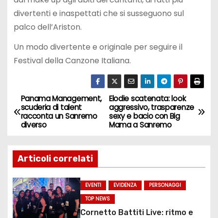
divertenti e inaspettati che si susseguono sul
palco dell’Ariston.
Un modo divertente e originale per seguire il
Festival della Canzone Italiana.
Panama Management,
Elodie scatenata: look
N
scuderia di talent
aggressivo, trasparenze
racconta un Sanremo
sexy e bacio con Big
a
diverso
Mama a Sanremo
v
Articoli correlati
i
g
EVENTI
EVIDENZA
PERSONAGGI
TOP NEWS
a
Cornetto Battiti Live: ritmo e