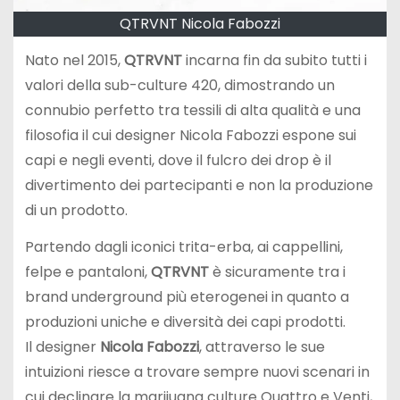
QTRVNT Nicola Fabozzi
Nato nel 2015,
QTRVNT
incarna fin da subito tutti i
valori della sub-culture 420, dimostrando un
connubio perfetto tra tessili di alta qualità e una
filosofia il cui designer Nicola Fabozzi espone sui
capi e negli eventi, dove il fulcro dei drop è il
divertimento dei partecipanti e non la produzione
di un prodotto.
Partendo dagli iconici trita-erba, ai cappellini,
felpe e pantaloni,
QTRVNT
è sicuramente tra i
brand underground più eterogenei in quanto a
produzioni uniche e diversità dei capi prodotti.
Il designer
Nicola Fabozzi
, attraverso le sue
intuizioni riesce a trovare sempre nuovi scenari in
cui declinare la marijuana culture Quattro e Venti,