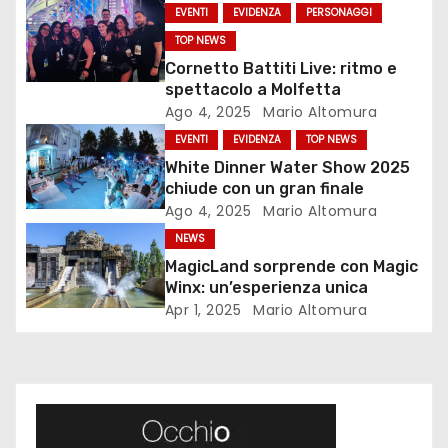
g
EVENTI
EVIDENZA
PERSONAGGI
TOP NEWS
a
Cornetto Battiti Live: ritmo e
z
spettacolo a Molfetta
Ago 4, 2025
Mario Altomura
i
EVENTI
EVIDENZA
TOP NEWS
White Dinner Water Show 2025
o
chiude con un gran finale
Ago 4, 2025
Mario Altomura
n
NEWS
e
MagicLand sorprende con Magic
Winx: un’esperienza unica
a
Apr 1, 2025
Mario Altomura
r
t
i