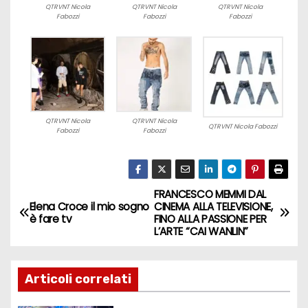
QTRVNT Nicola
QTRVNT Nicola
QTRVNT Nicola
Fabozzi
Fabozzi
Fabozzi
QTRVNT Nicola
QTRVNT Nicola
QTRVNT Nicola Fabozzi
Fabozzi
Fabozzi
FRANCESCO MEMMI DAL
N
Elena Croce il mio sogno
CINEMA ALLA TELEVISIONE,
è fare tv
FINO ALLA PASSIONE PER
a
L’ARTE “CAI WANLIN”
v
Articoli correlati
i