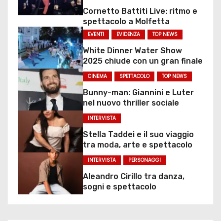
Cornetto Battiti Live: ritmo e
spettacolo a Molfetta
EVENTI
EVIDENZA
TOP NEWS
White Dinner Water Show
2025 chiude con un gran finale
CINEMA
SPETTACOLO
TOP NEWS
Bunny-man: Giannini e Luter
nel nuovo thriller sociale
INTERVISTA
Stella Taddei e il suo viaggio
tra moda, arte e spettacolo
INTERVISTA
PERSONAGGI
Aleandro Cirillo tra danza,
sogni e spettacolo