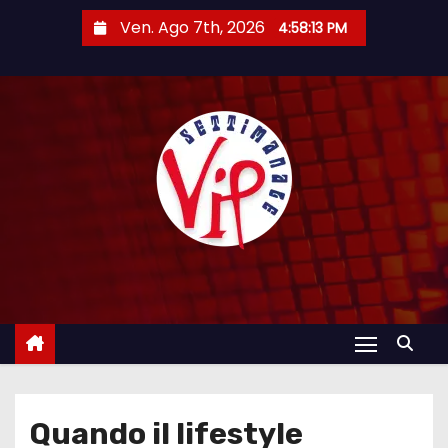
S
Ven. Ago 7th, 2026
4:58:14 PM
a
l
t
a
a
l
c
o
n
t
e
n
u
t
Quando il lifestyle
o