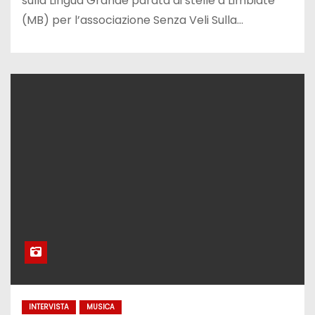
sulla Lingua Grande parata di stelle a Limbiate
(MB) per l’associazione Senza Veli Sulla…
INTERVISTA
MUSICA