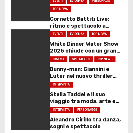
EVENTI
EVIDENZA
PERSONAGGI
TOP NEWS
Cornetto Battiti Live:
ritmo e spettacolo a
Molfetta
EVENTI
EVIDENZA
TOP NEWS
White Dinner Water Show
2025 chiude con un gran
finale
CINEMA
SPETTACOLO
TOP NEWS
Bunny-man: Giannini e
Luter nel nuovo thriller
sociale
INTERVISTA
Stella Taddei e il suo
viaggio tra moda, arte e
spettacolo
INTERVISTA
PERSONAGGI
Aleandro Cirillo tra danza,
sogni e spettacolo