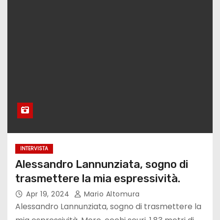
INTERVISTA
Alessandro Lannunziata, sogno di
trasmettere la mia espressività.
Apr 19, 2024
Mario Altomura
Alessandro Lannunziata, sogno di trasmettere la