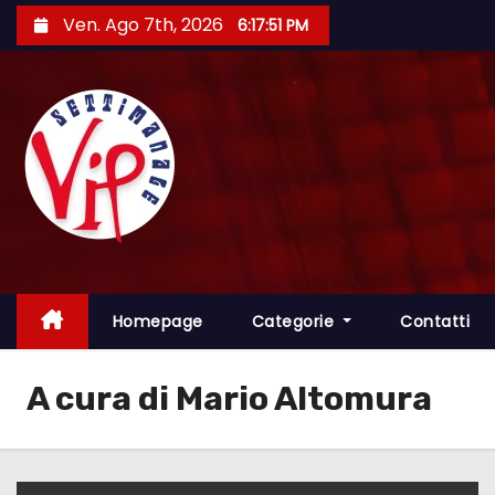
S
Ven. Ago 7th, 2026
6:17:53 PM
a
l
t
a
a
l
c
o
n
t
Homepage
Categorie
Contatti
e
n
A cura di Mario Altomura
u
t
o