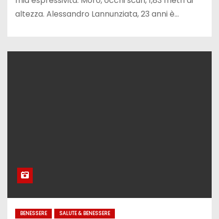
mia espressività. Moro, occhi scuri, 1,83 metri di
altezza. Alessandro Lannunziata, 23 anni è…
BENESSERE
SALUTE & BENESSERE