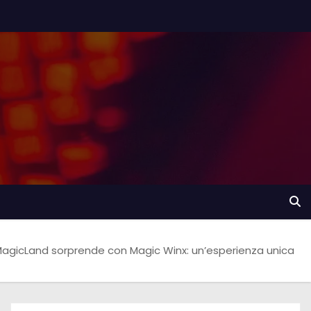
agicLand sorprende con Magic Winx: un’esperienza unica