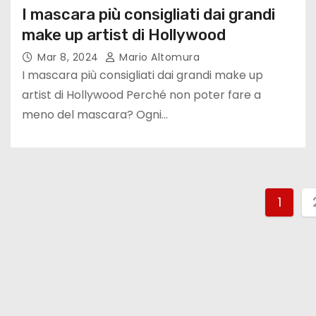
I mascara più consigliati dai grandi
make up artist di Hollywood
Mar 8, 2024
Mario Altomura
I mascara più consigliati dai grandi make up
artist di Hollywood Perché non poter fare a
meno del mascara? Ogni…
P
1
a
g
i