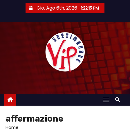
S
Gio. Ago 6th, 2026
1:22:16 PM
a
l
t
a
a
l
c
o
n
t
e
n
u
affermazione
t
o
Home