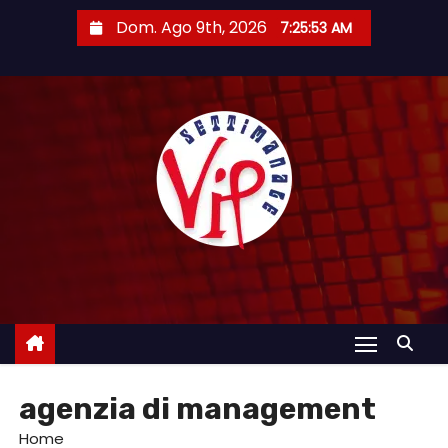
S
Dom. Ago 9th, 2026
7:25:54 AM
a
l
t
a
a
l
c
o
n
t
e
n
u
agenzia di management
t
o
Home