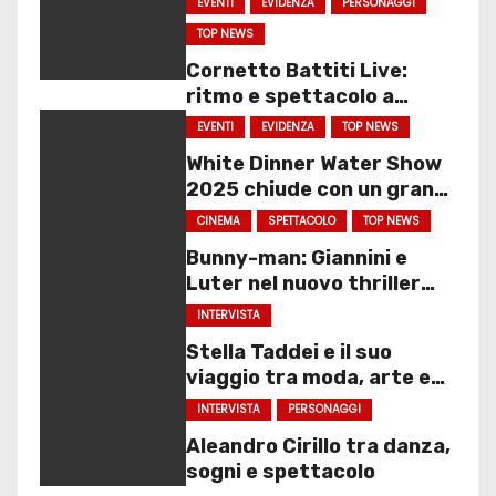
EVENTI
EVIDENZA
PERSONAGGI
TOP NEWS
Cornetto Battiti Live:
ritmo e spettacolo a
Molfetta
EVENTI
EVIDENZA
TOP NEWS
White Dinner Water Show
2025 chiude con un gran
finale
CINEMA
SPETTACOLO
TOP NEWS
Bunny-man: Giannini e
Luter nel nuovo thriller
sociale
INTERVISTA
Stella Taddei e il suo
viaggio tra moda, arte e
spettacolo
INTERVISTA
PERSONAGGI
Aleandro Cirillo tra danza,
sogni e spettacolo