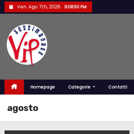
S
Ven. Ago 7th, 2026
9:08:50 PM
a
l
t
a
a
l
c
o
n
t
Homepage
Categorie
Contatti
e
n
agosto
u
t
o