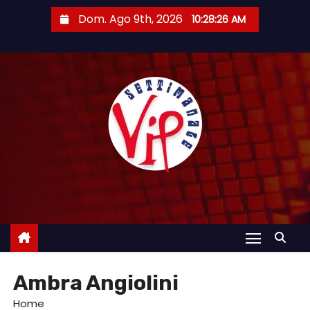
S
Dom. Ago 9th, 2026
10:28:27 AM
a
l
t
a
a
l
c
o
n
t
e
n
u
Ambra Angiolini
t
o
Home