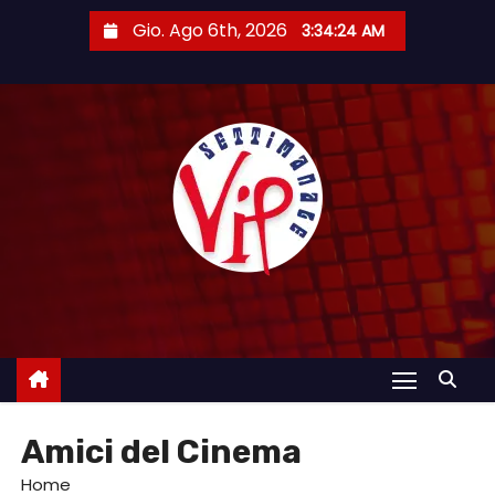
S
Gio. Ago 6th, 2026
3:34:26 AM
a
l
t
a
a
l
c
o
n
t
e
n
u
Amici del Cinema
t
o
Home