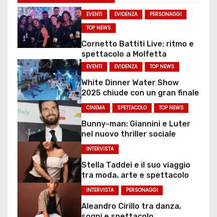
EVENTI
EVIDENZA
PERSONAGGI
TOP NEWS
Cornetto Battiti Live: ritmo e
spettacolo a Molfetta
EVENTI
EVIDENZA
TOP NEWS
White Dinner Water Show
2025 chiude con un gran finale
CINEMA
SPETTACOLO
TOP NEWS
Bunny-man: Giannini e Luter
nel nuovo thriller sociale
INTERVISTA
Stella Taddei e il suo viaggio
tra moda, arte e spettacolo
INTERVISTA
PERSONAGGI
Aleandro Cirillo tra danza,
sogni e spettacolo