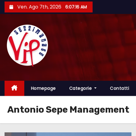
S
Ven. Ago 7th, 2026
6:07:17 AM
a
l
t
a
a
l
c
o
n
t
Homepage
Categorie
Contatti
e
n
Antonio Sepe Management
u
t
o