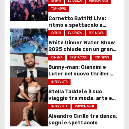
EVENTI
EVIDENZA
PERSONAGGI
TOP NEWS
Cornetto Battiti Live:
ritmo e spettacolo a
Molfetta
EVENTI
EVIDENZA
TOP NEWS
White Dinner Water Show
2025 chiude con un gran
finale
CINEMA
SPETTACOLO
TOP NEWS
Bunny-man: Giannini e
Luter nel nuovo thriller
sociale
INTERVISTA
Stella Taddei e il suo
viaggio tra moda, arte e
spettacolo
INTERVISTA
PERSONAGGI
Aleandro Cirillo tra danza,
sogni e spettacolo