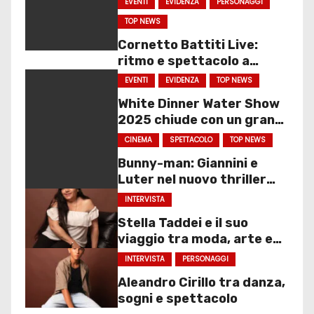
EVENTI
EVIDENZA
PERSONAGGI
TOP NEWS
Cornetto Battiti Live:
ritmo e spettacolo a
Molfetta
EVENTI
EVIDENZA
TOP NEWS
White Dinner Water Show
2025 chiude con un gran
finale
CINEMA
SPETTACOLO
TOP NEWS
Bunny-man: Giannini e
Luter nel nuovo thriller
sociale
INTERVISTA
Stella Taddei e il suo
viaggio tra moda, arte e
spettacolo
INTERVISTA
PERSONAGGI
Aleandro Cirillo tra danza,
sogni e spettacolo