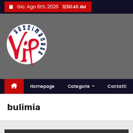
S
Gio. Ago 6th, 2026
12:50:41 AM
a
l
t
a
a
l
c
o
n
t
Homepage
Categorie
Contatti
e
n
bulimia
u
t
o