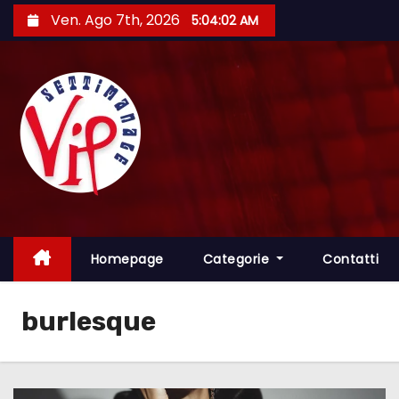
S
Ven. Ago 7th, 2026
5:04:04 AM
a
l
t
a
a
l
c
o
n
t
Homepage
Categorie
Contatti
e
n
burlesque
u
t
o