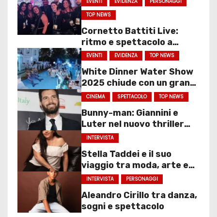
EVENTI
EVIDENZA
PERSONAGGI
TOP NEWS
Cornetto Battiti Live:
ritmo e spettacolo a
Molfetta
EVENTI
EVIDENZA
TOP NEWS
White Dinner Water Show
2025 chiude con un gran
finale
CINEMA
SPETTACOLO
TOP NEWS
Bunny-man: Giannini e
Luter nel nuovo thriller
sociale
INTERVISTA
Stella Taddei e il suo
viaggio tra moda, arte e
spettacolo
INTERVISTA
PERSONAGGI
Aleandro Cirillo tra danza,
sogni e spettacolo