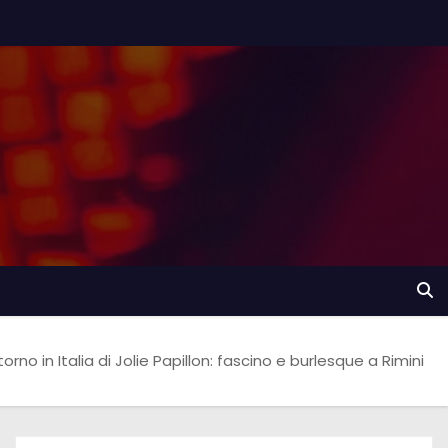
ritorno in Italia di Jolie Papillon: fascino e burlesque a Rimini