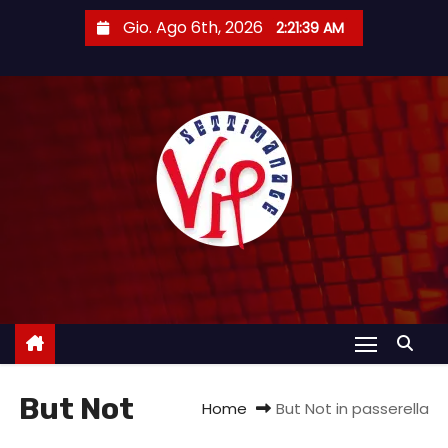
S
Gio. Ago 6th, 2026
2:21:40 AM
a
l
t
a
a
l
c
o
n
t
e
n
u
But Not
t
Home
But Not in passerella
o