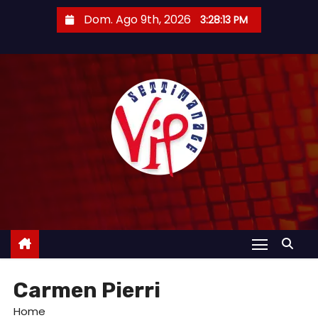
S
Dom. Ago 9th, 2026
3:28:14 PM
a
l
t
a
a
l
c
o
n
t
e
n
u
Carmen Pierri
t
o
Home