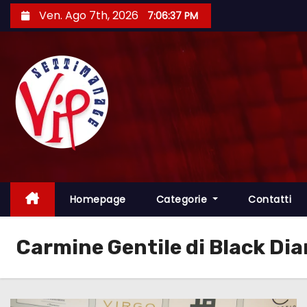
S
Ven. Ago 7th, 2026
7:06:37 PM
a
l
t
a
a
l
c
o
n
t
Homepage
Categorie
Contatti
e
n
Carmine Gentile di Black D
u
t
o