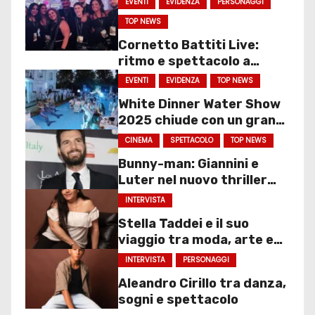
EVENTI
EVIDENZA
PERSONAGGI
TOP NEWS
Cornetto Battiti Live:
ritmo e spettacolo a
Molfetta
EVENTI
EVIDENZA
TOP NEWS
White Dinner Water Show
2025 chiude con un gran
finale
CINEMA
SPETTACOLO
TOP NEWS
Bunny-man: Giannini e
Luter nel nuovo thriller
sociale
INTERVISTA
Stella Taddei e il suo
viaggio tra moda, arte e
spettacolo
INTERVISTA
PERSONAGGI
Aleandro Cirillo tra danza,
sogni e spettacolo