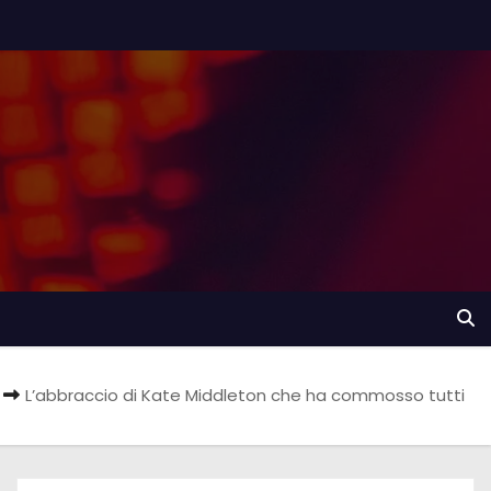
L’abbraccio di Kate Middleton che ha commosso tutti