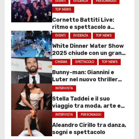
EVENTI
EVIDENZA
PERSONAGGI
TOP NEWS
Cornetto Battiti Live:
ritmo e spettacolo a
Molfetta
EVENTI
EVIDENZA
TOP NEWS
White Dinner Water Show
2025 chiude con un gran
finale
CINEMA
SPETTACOLO
TOP NEWS
Bunny-man: Giannini e
Luter nel nuovo thriller
sociale
INTERVISTA
Stella Taddei e il suo
viaggio tra moda, arte e
spettacolo
INTERVISTA
PERSONAGGI
Aleandro Cirillo tra danza,
sogni e spettacolo