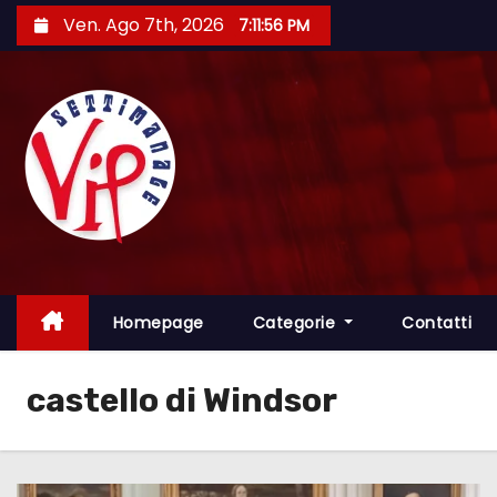
S
Ven. Ago 7th, 2026
7:11:57 PM
a
l
t
a
a
l
c
o
n
t
Homepage
Categorie
Contatti
e
n
castello di Windsor
u
t
o