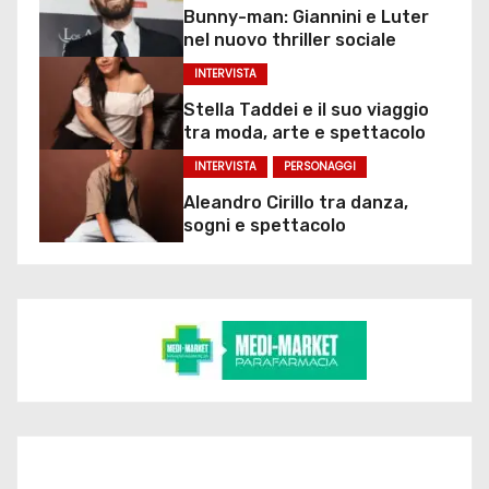
Bunny-man: Giannini e Luter
nel nuovo thriller sociale
INTERVISTA
Stella Taddei e il suo viaggio
tra moda, arte e spettacolo
INTERVISTA
PERSONAGGI
Aleandro Cirillo tra danza,
sogni e spettacolo