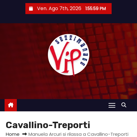
S
Ven. Ago 7th, 2026
1:56:00 PM
a
l
t
a
a
l
c
o
n
t
e
n
u
Cavallino-Treporti
t
o
Home
Manuela Arcuri si rilassa a Cavallino-Treporti