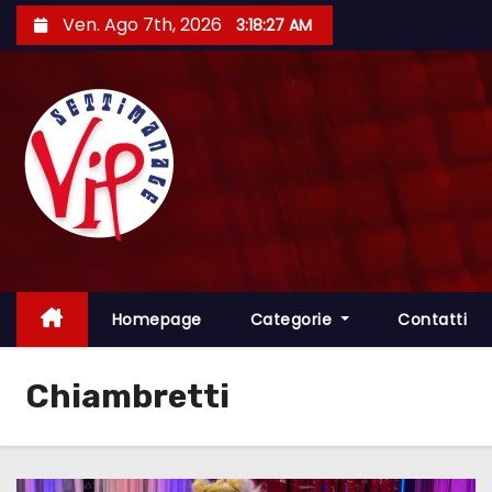
S
Ven. Ago 7th, 2026
3:18:28 AM
a
l
t
a
a
l
c
o
n
t
Homepage
Categorie
Contatti
e
n
Chiambretti
u
t
o