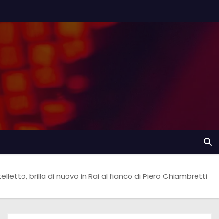
elletto, brilla di nuovo in Rai al fianco di Piero Chiambretti