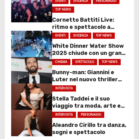
EVENTI
EVIDENZA
PERSONAGGI
TOP NEWS
Cornetto Battiti Live:
ritmo e spettacolo a
Molfetta
EVENTI
EVIDENZA
TOP NEWS
White Dinner Water Show
2025 chiude con un gran
finale
CINEMA
SPETTACOLO
TOP NEWS
Bunny-man: Giannini e
Luter nel nuovo thriller
sociale
INTERVISTA
Stella Taddei e il suo
viaggio tra moda, arte e
spettacolo
INTERVISTA
PERSONAGGI
Aleandro Cirillo tra danza,
sogni e spettacolo