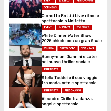
EVENTI
EVIDENZA
PERSONAGGI
TOP NEWS
Cornetto Battiti Live: ritmo e
spettacolo a Molfetta
EVENTI
EVIDENZA
TOP NEWS
White Dinner Water Show
2025 chiude con un gran finale
CINEMA
SPETTACOLO
TOP NEWS
Bunny-man: Giannini e Luter
nel nuovo thriller sociale
INTERVISTA
Stella Taddei e il suo viaggio
tra moda, arte e spettacolo
INTERVISTA
PERSONAGGI
Aleandro Cirillo tra danza,
sogni e spettacolo