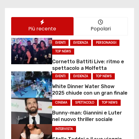
Più recente
Popolari
EVENTI
EVIDENZA
PERSONAGGI
TOP NEWS
Cornetto Battiti Live: ritmo e
spettacolo a Molfetta
EVENTI
EVIDENZA
TOP NEWS
White Dinner Water Show
2025 chiude con un gran finale
CINEMA
SPETTACOLO
TOP NEWS
Bunny-man: Giannini e Luter
nel nuovo thriller sociale
INTERVISTA