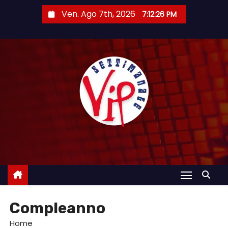
S
Ven. Ago 7th, 2026
7:12:28 PM
a
l
t
a
a
l
c
o
n
t
e
n
u
Compleanno
t
o
Home