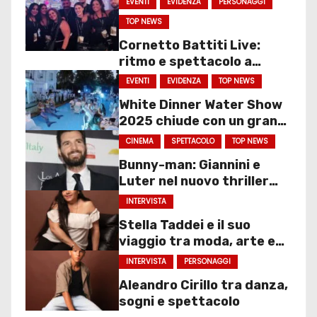
EVENTI
EVIDENZA
PERSONAGGI
TOP NEWS
Cornetto Battiti Live:
ritmo e spettacolo a
Molfetta
EVENTI
EVIDENZA
TOP NEWS
White Dinner Water Show
2025 chiude con un gran
finale
CINEMA
SPETTACOLO
TOP NEWS
Bunny-man: Giannini e
Luter nel nuovo thriller
sociale
INTERVISTA
Stella Taddei e il suo
viaggio tra moda, arte e
spettacolo
INTERVISTA
PERSONAGGI
Aleandro Cirillo tra danza,
sogni e spettacolo