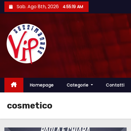
S
Sab. Ago 8th, 2026
4:55:20 AM
a
l
t
a
a
l
c
o
n
t
Homepage
Categorie
Contatti
e
n
cosmetico
u
t
o