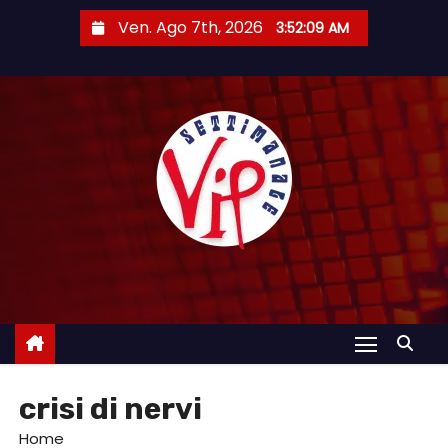
S
Ven. Ago 7th, 2026
3:52:10 AM
a
l
t
a
a
l
c
o
n
t
e
n
u
crisi di nervi
t
o
Home