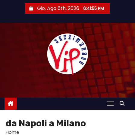
S
Gio. Ago 6th, 2026
6:41:56 PM
a
l
t
a
a
l
c
o
n
t
e
n
u
da Napoli a Milano
t
o
Home