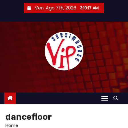
S
Ven. Ago 7th, 2026
3:10:18 AM
a
l
t
a
a
l
c
o
n
t
e
n
u
dancefloor
t
o
Home