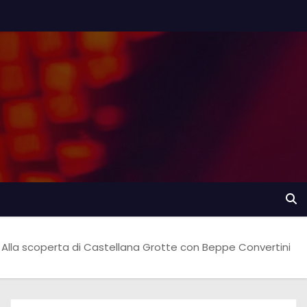
Alla scoperta di Castellana Grotte con Beppe Convertini