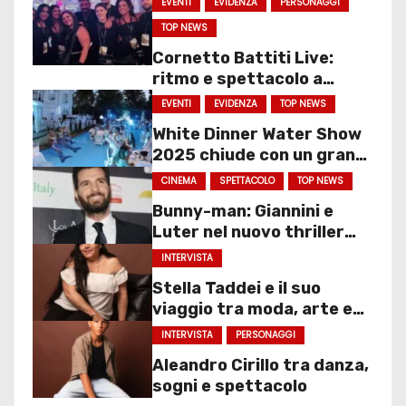
EVENTI
EVIDENZA
PERSONAGGI
TOP NEWS
Cornetto Battiti Live:
ritmo e spettacolo a
Molfetta
EVENTI
EVIDENZA
TOP NEWS
White Dinner Water Show
2025 chiude con un gran
finale
CINEMA
SPETTACOLO
TOP NEWS
Bunny-man: Giannini e
Luter nel nuovo thriller
sociale
INTERVISTA
Stella Taddei e il suo
viaggio tra moda, arte e
spettacolo
INTERVISTA
PERSONAGGI
Aleandro Cirillo tra danza,
sogni e spettacolo