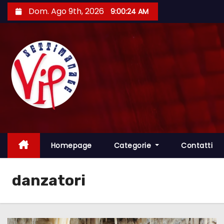
S
Dom. Ago 9th, 2026
9:00:25 AM
a
l
t
a
a
l
c
o
n
t
Homepage
Categorie
Contatti
e
n
danzatori
u
t
o