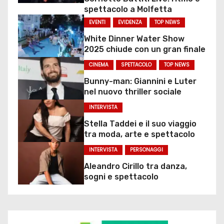
spettacolo a Molfetta
EVENTI
EVIDENZA
TOP NEWS
White Dinner Water Show
2025 chiude con un gran finale
CINEMA
SPETTACOLO
TOP NEWS
Bunny-man: Giannini e Luter
nel nuovo thriller sociale
INTERVISTA
Stella Taddei e il suo viaggio
tra moda, arte e spettacolo
INTERVISTA
PERSONAGGI
Aleandro Cirillo tra danza,
sogni e spettacolo