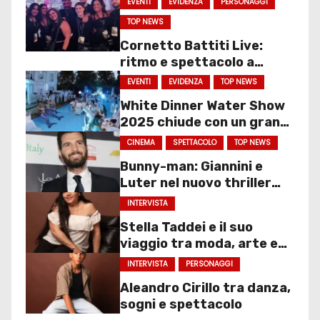
EVENTI
EVIDENZA
PERSONAGGI
TOP NEWS
Cornetto Battiti Live:
ritmo e spettacolo a
Molfetta
EVENTI
EVIDENZA
TOP NEWS
White Dinner Water Show
2025 chiude con un gran
finale
CINEMA
SPETTACOLO
TOP NEWS
Bunny-man: Giannini e
Luter nel nuovo thriller
sociale
INTERVISTA
Stella Taddei e il suo
viaggio tra moda, arte e
spettacolo
INTERVISTA
PERSONAGGI
Aleandro Cirillo tra danza,
sogni e spettacolo