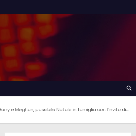
Harry e Meghan, possibile Natale in famiglia con l’invito di…