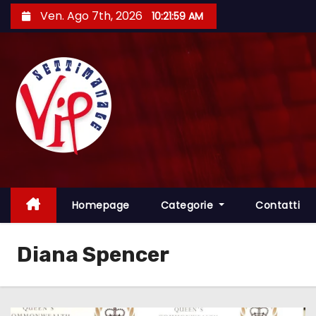
S
Ven. Ago 7th, 2026
10:21:59 AM
a
l
t
a
a
l
c
o
n
t
Homepage
Categorie
Contatti
e
n
Diana Spencer
u
t
o