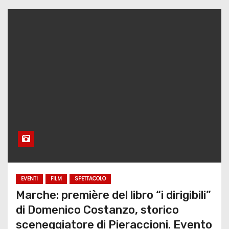
EVENTI
FILM
SPETTACOLO
Marche: première del libro “i dirigibili”
di Domenico Costanzo, storico
sceneggiatore di Pieraccioni. Evento