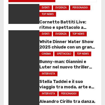
EVENTI
EVIDENZA
PERSONAGGI
TOP NEWS
Cornetto Battiti Live:
ritmo e spettacolo a
Molfetta
EVENTI
EVIDENZA
TOP NEWS
White Dinner Water Show
2025 chiude con un gran
finale
CINEMA
SPETTACOLO
TOP NEWS
Bunny-man: Giannini e
Luter nel nuovo thriller
sociale
INTERVISTA
Stella Taddei e il suo
viaggio tra moda, arte e
spettacolo
INTERVISTA
PERSONAGGI
Aleandro Cirillo tra danza,