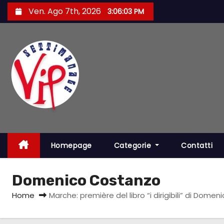
S
Ven. Ago 7th, 2026
3:06:03 PM
a
l
t
a
a
l
c
o
n
t
Homepage
Categorie
Contatti
e
n
Domenico Costanzo
u
Home
Marche: première del libro “i dirigibili” di Dom
t
o