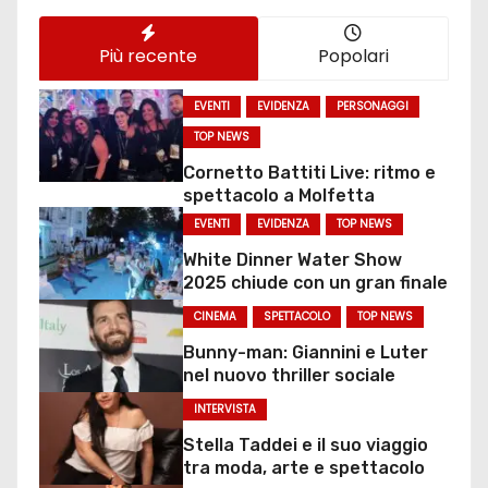
Più recente
Popolari
EVENTI
EVIDENZA
PERSONAGGI
TOP NEWS
Cornetto Battiti Live: ritmo e
spettacolo a Molfetta
EVENTI
EVIDENZA
TOP NEWS
White Dinner Water Show
2025 chiude con un gran finale
CINEMA
SPETTACOLO
TOP NEWS
Bunny-man: Giannini e Luter
nel nuovo thriller sociale
INTERVISTA
Stella Taddei e il suo viaggio
tra moda, arte e spettacolo