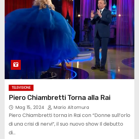
TELEVISIONE
Piero Chiambretti Torna alla Rai
Mag 15, 2024
Mario Altomura
Piero Chiambretti torna in Rai con “Donne sull’orlo
di una crisi di nervi”, il suo nuovo show Il debutto
di…