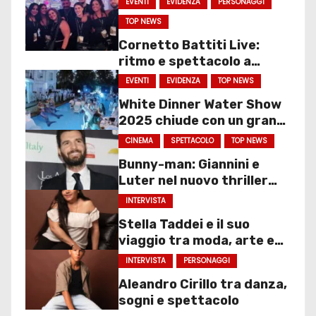
EVENTI
EVIDENZA
PERSONAGGI
TOP NEWS
Cornetto Battiti Live:
ritmo e spettacolo a
Molfetta
EVENTI
EVIDENZA
TOP NEWS
White Dinner Water Show
2025 chiude con un gran
finale
CINEMA
SPETTACOLO
TOP NEWS
Bunny-man: Giannini e
Luter nel nuovo thriller
sociale
INTERVISTA
Stella Taddei e il suo
viaggio tra moda, arte e
spettacolo
INTERVISTA
PERSONAGGI
Aleandro Cirillo tra danza,
sogni e spettacolo