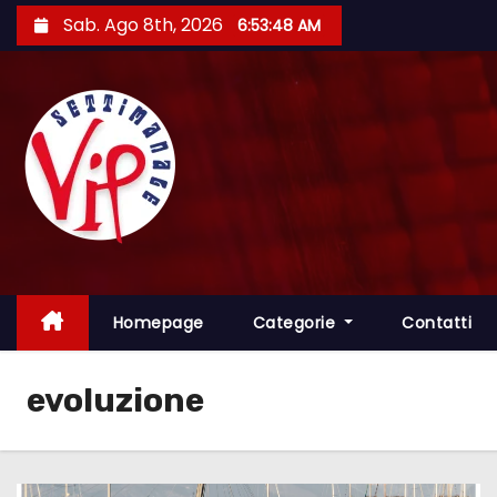
S
Sab. Ago 8th, 2026
6:53:49 AM
a
l
t
a
a
l
c
o
n
t
Homepage
Categorie
Contatti
e
n
evoluzione
u
t
o