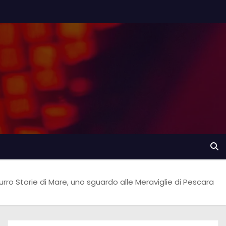
urro Storie di Mare, uno sguardo alle Meraviglie di Pescara