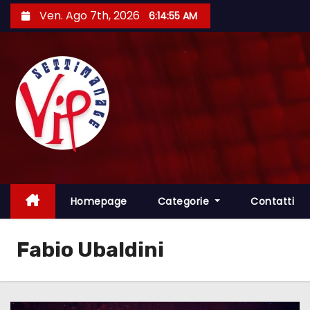
S
Ven. Ago 7th, 2026
6:14:55 AM
a
l
t
a
a
l
c
o
n
t
Homepage
Categorie
Contatti
e
n
Fabio Ubaldini
u
t
o