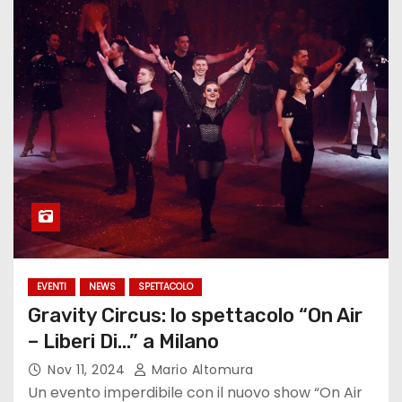
EVENTI
NEWS
SPETTACOLO
Gravity Circus: lo spettacolo “On Air
– Liberi Di…” a Milano
Nov 11, 2024
Mario Altomura
Un evento imperdibile con il nuovo show “On Air