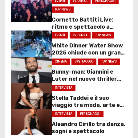
EVENTI
EVIDENZA
PERSONAGGI
TOP NEWS
Cornetto Battiti Live:
ritmo e spettacolo a
Molfetta
EVENTI
EVIDENZA
TOP NEWS
White Dinner Water Show
2025 chiude con un gran
finale
CINEMA
SPETTACOLO
TOP NEWS
Bunny-man: Giannini e
Luter nel nuovo thriller
sociale
INTERVISTA
Stella Taddei e il suo
viaggio tra moda, arte e
spettacolo
INTERVISTA
PERSONAGGI
Aleandro Cirillo tra danza,
sogni e spettacolo