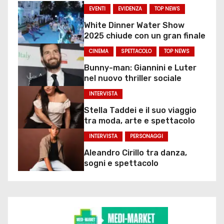
EVENTI
EVIDENZA
TOP NEWS
White Dinner Water Show
2025 chiude con un gran finale
CINEMA
SPETTACOLO
TOP NEWS
Bunny-man: Giannini e Luter
nel nuovo thriller sociale
INTERVISTA
Stella Taddei e il suo viaggio
tra moda, arte e spettacolo
INTERVISTA
PERSONAGGI
Aleandro Cirillo tra danza,
sogni e spettacolo