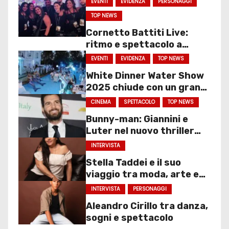
EVENTI
EVIDENZA
PERSONAGGI
TOP NEWS
Cornetto Battiti Live:
ritmo e spettacolo a
Molfetta
EVENTI
EVIDENZA
TOP NEWS
White Dinner Water Show
2025 chiude con un gran
finale
CINEMA
SPETTACOLO
TOP NEWS
Bunny-man: Giannini e
Luter nel nuovo thriller
sociale
INTERVISTA
Stella Taddei e il suo
viaggio tra moda, arte e
spettacolo
INTERVISTA
PERSONAGGI
Aleandro Cirillo tra danza,
sogni e spettacolo