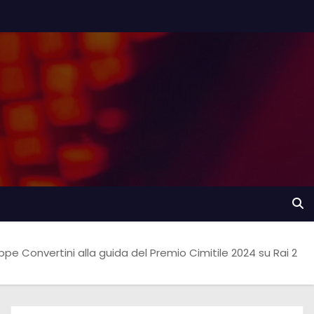
pe Convertini alla guida del Premio Cimitile 2024 su Rai 2