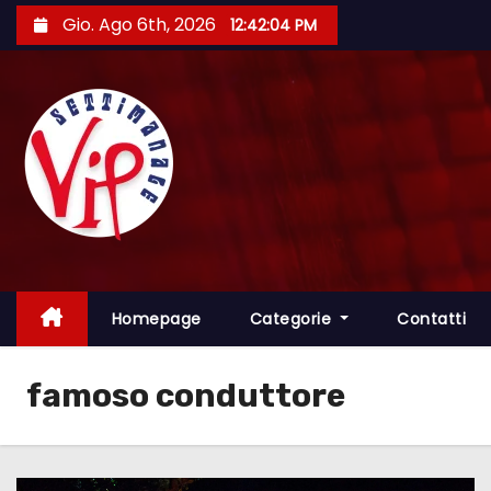
S
Gio. Ago 6th, 2026
12:42:05 PM
a
l
t
a
a
l
c
o
n
t
Homepage
Categorie
Contatti
e
n
famoso conduttore
u
t
o