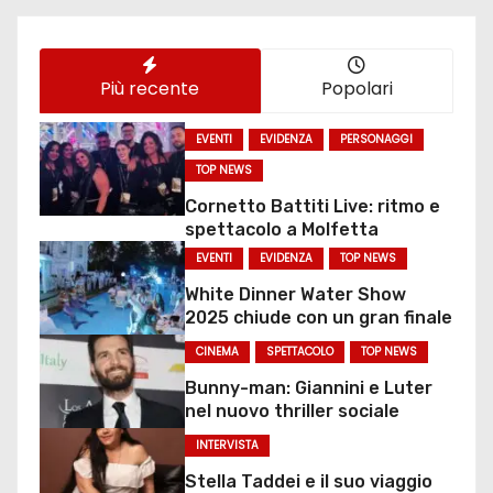
Più recente
Popolari
EVENTI
EVIDENZA
PERSONAGGI
TOP NEWS
Cornetto Battiti Live: ritmo e
spettacolo a Molfetta
EVENTI
EVIDENZA
TOP NEWS
White Dinner Water Show
2025 chiude con un gran finale
CINEMA
SPETTACOLO
TOP NEWS
Bunny-man: Giannini e Luter
nel nuovo thriller sociale
INTERVISTA
Stella Taddei e il suo viaggio