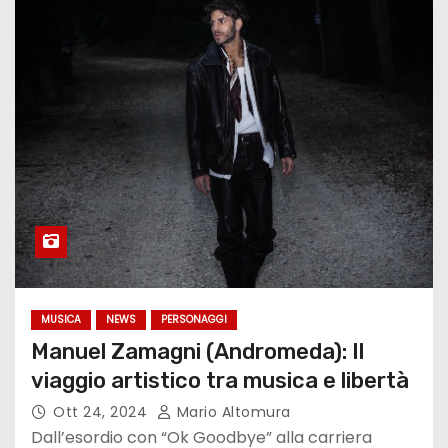
MUSICA
NEWS
PERSONAGGI
Manuel Zamagni (Andromeda): Il
viaggio artistico tra musica e libertà
Ott 24, 2024
Mario Altomura
Dall’esordio con “Ok Goodbye” alla carriera