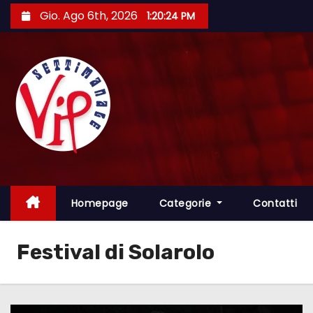
S
Gio. Ago 6th, 2026
1:20:26 PM
a
l
t
a
a
l
c
o
n
t
Homepage
Categorie
Contatti
e
n
Festival di Solarolo
u
t
o