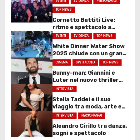
EVENTI
EVIDENZA
PERSONAGGI
TOP NEWS
Cornetto Battiti Live:
ritmo e spettacolo a
Molfetta
EVENTI
EVIDENZA
TOP NEWS
White Dinner Water Show
2025 chiude con un gran
finale
CINEMA
SPETTACOLO
TOP NEWS
Bunny-man: Giannini e
Luter nel nuovo thriller
sociale
INTERVISTA
Stella Taddei e il suo
viaggio tra moda, arte e
spettacolo
INTERVISTA
PERSONAGGI
Aleandro Cirillo tra danza,
sogni e spettacolo