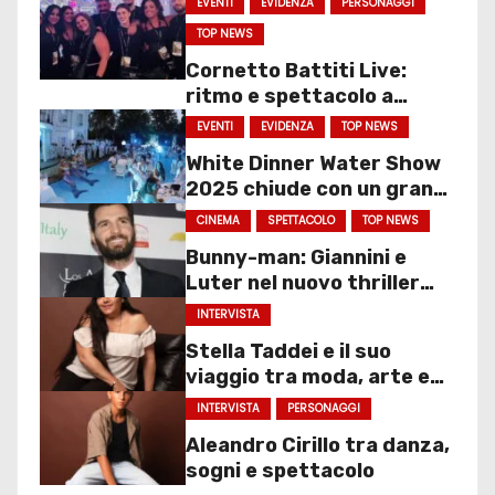
EVENTI
EVIDENZA
PERSONAGGI
TOP NEWS
Cornetto Battiti Live:
ritmo e spettacolo a
Molfetta
EVENTI
EVIDENZA
TOP NEWS
White Dinner Water Show
2025 chiude con un gran
finale
CINEMA
SPETTACOLO
TOP NEWS
Bunny-man: Giannini e
Luter nel nuovo thriller
sociale
INTERVISTA
Stella Taddei e il suo
viaggio tra moda, arte e
spettacolo
INTERVISTA
PERSONAGGI
Aleandro Cirillo tra danza,
sogni e spettacolo