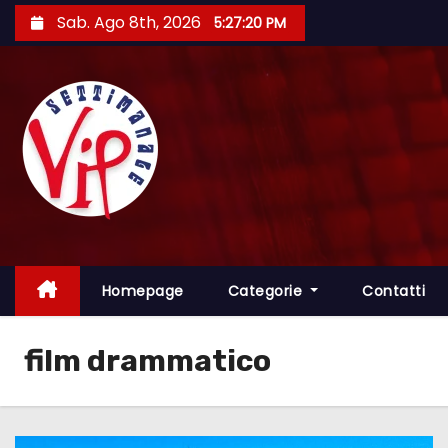
S
Sab. Ago 8th, 2026
5:27:21 PM
a
l
t
a
a
l
c
o
n
t
Homepage
Categorie
Contatti
e
n
film drammatico
u
t
o