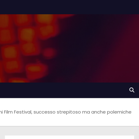
ni Film Festival, successo strepitoso ma anche polemiche