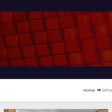
Home
Giffo