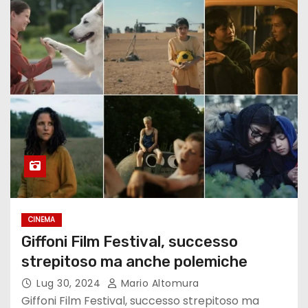
CINEMA
Giffoni Film Festival, successo
strepitoso ma anche polemiche
Lug 30, 2024
Mario Altomura
Giffoni Film Festival, successo strepitoso ma