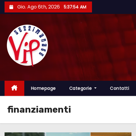
S
Gio. Ago 6th, 2026
5:37:55 AM
a
l
t
a
a
l
c
o
n
t
Homepage
Categorie
Contatti
e
n
finanziamenti
u
t
o