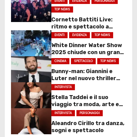
EVENTI
EVIDENZA
PERSONAGGI
TOP NEWS
Cornetto Battiti Live:
ritmo e spettacolo a
Molfetta
EVENTI
EVIDENZA
TOP NEWS
White Dinner Water Show
2025 chiude con un gran
finale
CINEMA
SPETTACOLO
TOP NEWS
Bunny-man: Giannini e
Luter nel nuovo thriller
sociale
INTERVISTA
Stella Taddei e il suo
viaggio tra moda, arte e
spettacolo
INTERVISTA
PERSONAGGI
Aleandro Cirillo tra danza,
sogni e spettacolo