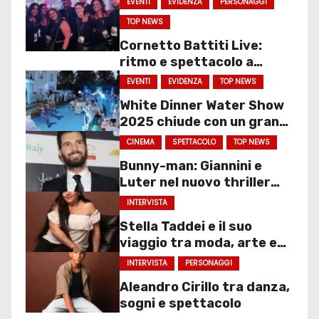
EVENTI
EVIDENZA
PERSONAGGI
TOP NEWS
Cornetto Battiti Live:
ritmo e spettacolo a
Molfetta
EVENTI
EVIDENZA
TOP NEWS
White Dinner Water Show
2025 chiude con un gran
finale
CINEMA
SPETTACOLO
TOP NEWS
Bunny-man: Giannini e
Luter nel nuovo thriller
sociale
INTERVISTA
Stella Taddei e il suo
viaggio tra moda, arte e
spettacolo
INTERVISTA
PERSONAGGI
Aleandro Cirillo tra danza,
sogni e spettacolo