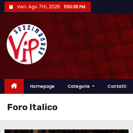
S
Ven. Ago 7th, 2026
11:50:39 PM
a
l
t
a
a
l
c
o
n
t
Homepage
Categorie
Contatti
e
n
Foro Italico
u
t
o