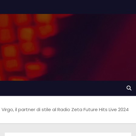
Virgo, il partner di stile al Radio Zeta Future Hits Live 2024