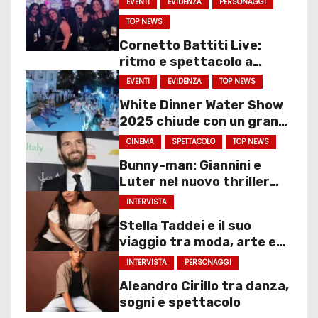
EVENTI
EVIDENZA
PERSONAGGI
TOP NEWS
Cornetto Battiti Live:
ritmo e spettacolo a
Molfetta
EVENTI
EVIDENZA
TOP NEWS
White Dinner Water Show
2025 chiude con un gran
finale
CINEMA
SPETTACOLO
TOP NEWS
Bunny-man: Giannini e
Luter nel nuovo thriller
sociale
INTERVISTA
Stella Taddei e il suo
viaggio tra moda, arte e
spettacolo
INTERVISTA
PERSONAGGI
Aleandro Cirillo tra danza,
sogni e spettacolo