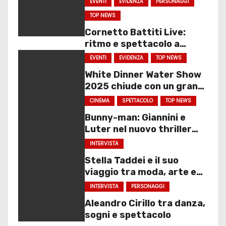
EVENTI
EVIDENZA
PERSONAGGI
TOP NEWS
Cornetto Battiti Live:
ritmo e spettacolo a
Molfetta
EVENTI
EVIDENZA
TOP NEWS
White Dinner Water Show
2025 chiude con un gran
finale
CINEMA
SPETTACOLO
TOP NEWS
Bunny-man: Giannini e
Luter nel nuovo thriller
sociale
INTERVISTA
Stella Taddei e il suo
viaggio tra moda, arte e
spettacolo
INTERVISTA
PERSONAGGI
Aleandro Cirillo tra danza,
sogni e spettacolo